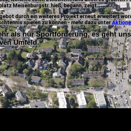
latz Meisenburgstr. hieß, begann, zeigt.
gebot durch ein weiteres Projekt erneut erweitert word
schtennis spielen zu können - mehr dazu unter
Aktione
ehr als nur Sportförderung, es geht un
iven Umfeld.
Video eine nicht geringe Dateigröße - bitte ggf. vor dem Laden und A