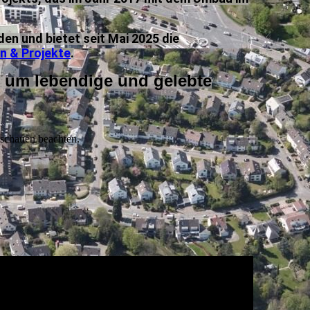
en und bietet seit Mai 2025 die
n & Projekte
.
s um lebendige und gelebte
nschauen beachten.