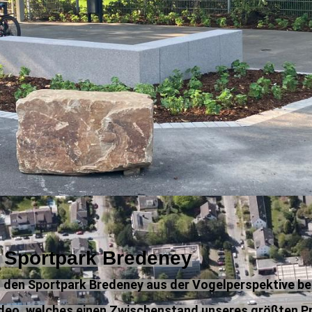
r Sportpark Bredeney
l den Sportpark Bredeney aus der Vogelperspektive be
eo, welches einen Zwischenstand unseres größten Pr