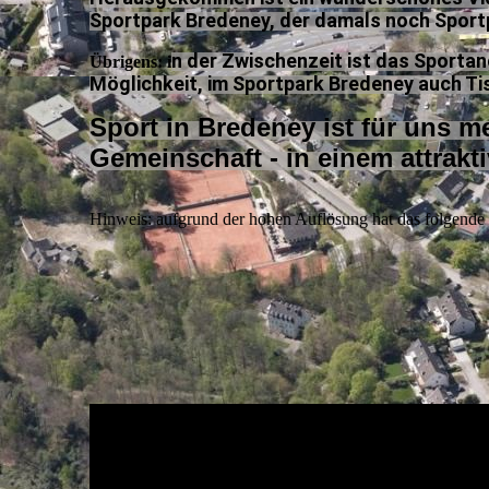
Sportpark Bredeney, der damals noch Sportp
n der Zwischenzeit ist das Sportan
Übrigens: i
Möglichkeit, im Sportpark Bredeney auch Ti
Sport in Bredeney ist für uns m
Gemeinschaft - in einem attrakt
Hinweis: aufgrund der hohen Auflösung hat das folgende 