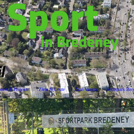
l
nen & Projekte
Ziele & Leute
Zum Verein
Sportpark Bre